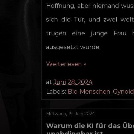
Hoffnung, aber niemand wuss
sich die Tür, und zwei wei
trugen eine junge Frau h
ausgesetzt wurde.
Weiterlesen »
at
Juni 28, 2024
Labels:
Bio-Menschen
,
Gynoi
Mittwoch, 19. Juni 2024
Warum die KI für das Übe
unabdingbar ist