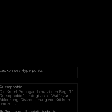
Lexikon des Hyperpunks
Russophobie
Die Kreml-Propaganda nutzt den Begriff "
Russophobie " strategisch als Waffe zur
Ablenkung, Diskreditierung von Kritikern
und zur ...
Buffonata des Scheinfortschritts