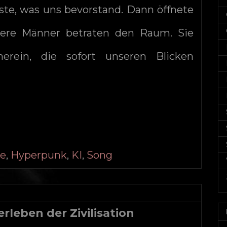
te, was uns bevorstand. Dann öffnete
tere Männer betraten den Raum. Sie
erein, die sofort unseren Blicken
de
,
Hyperpunk
,
KI
,
Song
rleben der Zivilisation