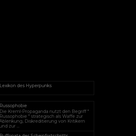
Lexikon des Hyperpunks
Russophobie
Die Kreml-Propaganda nutzt den Begriff "
Russophobie " strategisch als Waffe zur
Ablenkung, Diskreditierung von Kritikern
und zur ...
Buffonata des Scheinfortschritts