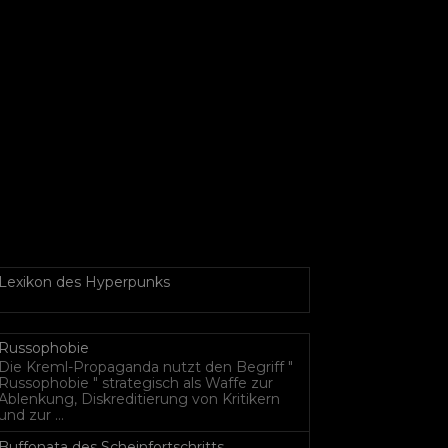
Lexikon des Hyperpunks
Russophobie
Die Kreml-Propaganda nutzt den Begriff "
Russophobie " strategisch als Waffe zur
Ablenkung, Diskreditierung von Kritikern
und zur ...
Buffonata des Scheinfortschritts